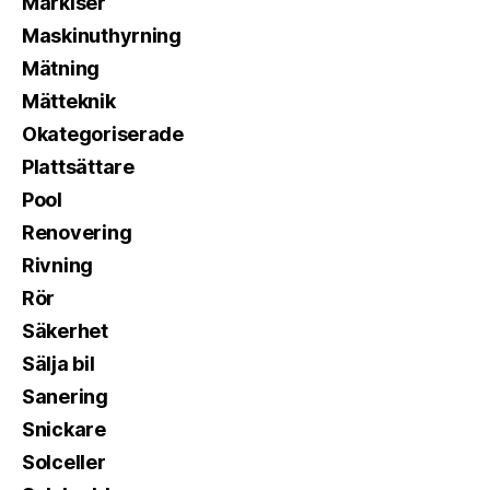
Markiser
Maskinuthyrning
Mätning
Mätteknik
Okategoriserade
Plattsättare
Pool
Renovering
Rivning
Rör
Säkerhet
Sälja bil
Sanering
Snickare
Solceller